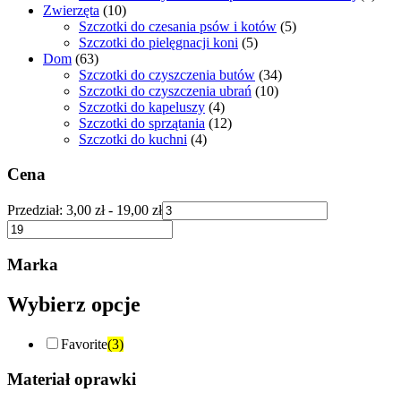
Zwierzęta
(10)
Szczotki do czesania psów i kotów
(5)
Szczotki do pielęgnacji koni
(5)
Dom
(63)
Szczotki do czyszczenia butów
(34)
Szczotki do czyszczenia ubrań
(10)
Szczotki do kapeluszy
(4)
Szczotki do sprzątania
(12)
Szczotki do kuchni
(4)
Cena
Przedział:
3,00
zł
-
19,00
zł
Marka
Wybierz opcje
Favorite
(3)
Materiał oprawki