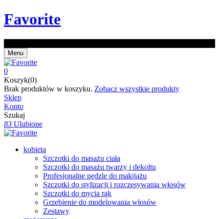
Favorite
Z kodem EXTRA20 -20% na zakupy od 150 zł!
Menu
0
Koszyk(0)
Brak produktów w koszyku.
Zobacz wszystkie produkty
Sklep
Konto
Szukaj
83
Ulubione
kobieta
Szczotki do masażu ciała
Szczotki do masażu twarzy i dekoltu
Profesjonalne pędzle do makijażu
Szczotki do stylizacji i rozczesywania włosów
Szczotki do mycia rąk
Grzebienie do modelowania włosów
Zestawy