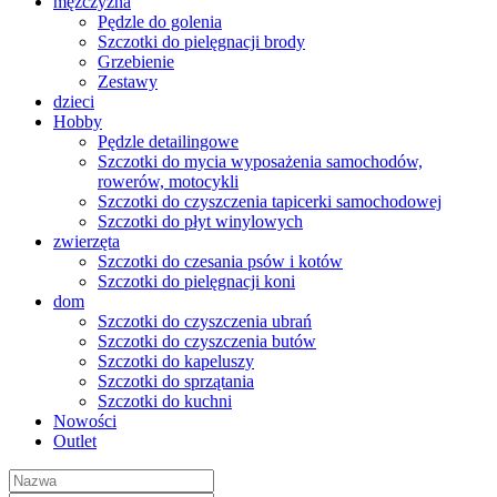
mężczyzna
Pędzle do golenia
Szczotki do pielęgnacji brody
Grzebienie
Zestawy
dzieci
Hobby
Pędzle detailingowe
Szczotki do mycia wyposażenia samochodów,
rowerów, motocykli
Szczotki do czyszczenia tapicerki samochodowej
Szczotki do płyt winylowych
zwierzęta
Szczotki do czesania psów i kotów
Szczotki do pielęgnacji koni
dom
Szczotki do czyszczenia ubrań
Szczotki do czyszczenia butów
Szczotki do kapeluszy
Szczotki do sprzątania
Szczotki do kuchni
Nowości
Outlet