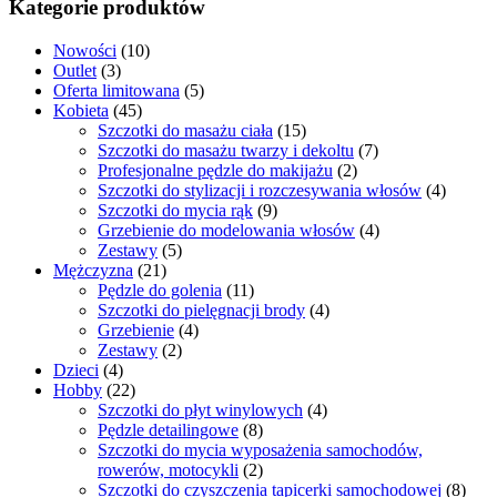
Kategorie produktów
Nowości
(10)
Outlet
(3)
Oferta limitowana
(5)
Kobieta
(45)
Szczotki do masażu ciała
(15)
Szczotki do masażu twarzy i dekoltu
(7)
Profesjonalne pędzle do makijażu
(2)
Szczotki do stylizacji i rozczesywania włosów
(4)
Szczotki do mycia rąk
(9)
Grzebienie do modelowania włosów
(4)
Zestawy
(5)
Mężczyzna
(21)
Pędzle do golenia
(11)
Szczotki do pielęgnacji brody
(4)
Grzebienie
(4)
Zestawy
(2)
Dzieci
(4)
Hobby
(22)
Szczotki do płyt winylowych
(4)
Pędzle detailingowe
(8)
Szczotki do mycia wyposażenia samochodów,
rowerów, motocykli
(2)
Szczotki do czyszczenia tapicerki samochodowej
(8)