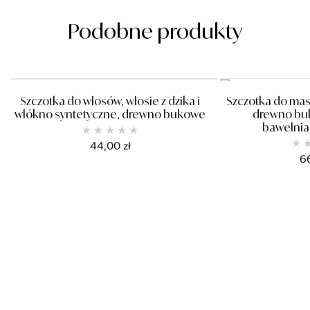
Podobne produkty
Szczotka do włosów, włosie z dzika i
Szczotka do masa
włókno syntetyczne, drewno bukowe
drewno buk
bawełni
44,00
zł
6