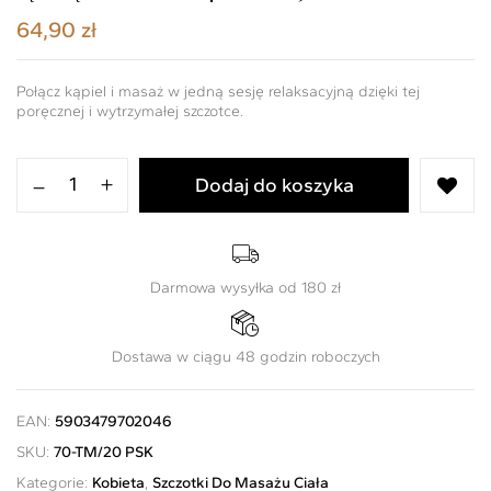
64,90
zł
Połącz kąpiel i masaż w jedną sesję relaksacyjną dzięki tej
poręcznej i wytrzymałej szczotce.
Dodaj do koszyka
Darmowa wysyłka od 180 zł
Dostawa w ciągu 48 godzin roboczych
EAN:
5903479702046
SKU:
70-TM/20 PSK
Kategorie:
Kobieta
,
Szczotki Do Masażu Ciała