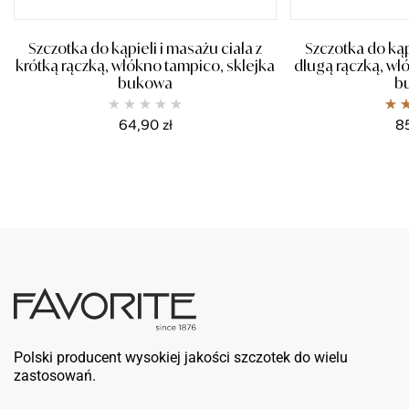
Szczotka do kąpieli i masażu ciała z
Szczotka do kąpi
krótką rączką, włókno tampico, sklejka
długą rączką, wł
bukowa
b
Oce
64,90
zł
8
Polski producent wysokiej jakości szczotek do wielu
zastosowań.