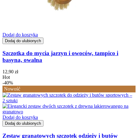
Dodaj do koszyka
Dodaj do ulubionych
Szczotka do mycia jarzyn i owoców, tampico i
basyna, owalna
12,90
zł
Hot
-40%
Nowość
Dodaj do koszyka
Dodaj do ulubionych
Zestaw granatowych szczotek odzieży i butów