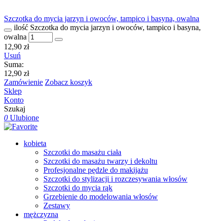
Szczotka do mycia jarzyn i owoców, tampico i basyna, owalna
ilość Szczotka do mycia jarzyn i owoców, tampico i basyna,
owalna
12,90
zł
Usuń
Suma:
12,90
zł
Zamówienie
Zobacz koszyk
Sklep
Konto
Szukaj
0
Ulubione
kobieta
Szczotki do masażu ciała
Szczotki do masażu twarzy i dekoltu
Profesjonalne pędzle do makijażu
Szczotki do stylizacji i rozczesywania włosów
Szczotki do mycia rąk
Grzebienie do modelowania włosów
Zestawy
mężczyzna