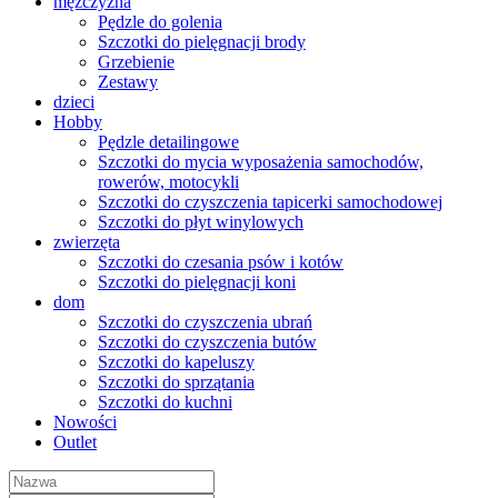
mężczyzna
Pędzle do golenia
Szczotki do pielęgnacji brody
Grzebienie
Zestawy
dzieci
Hobby
Pędzle detailingowe
Szczotki do mycia wyposażenia samochodów,
rowerów, motocykli
Szczotki do czyszczenia tapicerki samochodowej
Szczotki do płyt winylowych
zwierzęta
Szczotki do czesania psów i kotów
Szczotki do pielęgnacji koni
dom
Szczotki do czyszczenia ubrań
Szczotki do czyszczenia butów
Szczotki do kapeluszy
Szczotki do sprzątania
Szczotki do kuchni
Nowości
Outlet