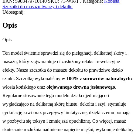
EAN:
5903479710140
SKU:
71-WK/1 J
Kategorie:
Kobieta
,
Szczotki do masażu twarzy i dekoltu
Udostępnij:
Opis
Opis
Ten model świetnie sprawdzi się do pielęgnacji delikatnej skóry i
masażu, który zagwarantuje ci zasłużony relaks i rewelacyjne
efekty. Nasza szczotka do masażu dekoltu to prawdziwe dzieło
sztuki. Szczotkę wykonaliśmy w
100% z surowców naturalnych:
włosia końskiego oraz
olejowanego drewna jesionowego
.
Regularne stosowanie tego modelu działa ujędrniająco i
wygładzająco na delikatną skórę biustu, dekoltu i szyi, stymuluje
cyrkulację krwi oraz przepływy limfatyczne, dzięki czemu pomaga
w pozbyciu się toksyn i zmniejsza opuchliznę. Co więcej, masaż
skutecznie rozluźnia nadmierne napięcie mięśni, wykonuje delikatny