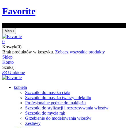
Favorite
Z kodem EXTRA20 -20% na zakupy od 150 zł!
Menu
0
Koszyk(0)
Brak produktów w koszyku.
Zobacz wszystkie produkty
Sklep
Konto
Szukaj
83
Ulubione
kobieta
Szczotki do masażu ciała
Szczotki do masażu twarzy i dekoltu
Profesjonalne pędzle do makijażu
Szczotki do stylizacji i rozczesywania włosów
Szczotki do mycia rąk
Grzebienie do modelowania włosów
Zestawy